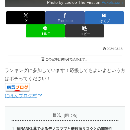
Photo by Leeloo The First on
Pexels.com
X
Facebook
はてブ
LINE
コピー
2024.03.13
この記事は
約5分
で読めます。
ランキングに参加しています！応援してもよいよという方
はポチってください！
にほんブログ村
目次
抗RANKL薬であるデノスマブと糖尿病リスクとの関連性