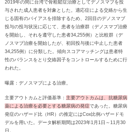
2019年の間に台湾で骨粗鬆症治療としてデノスマブを投
与された成人患者を対象とした。適応症による交絡から生
じる固有のバイアスを排除するため、2回目のデノスマブ
投与の投与状況に応じて、患者を治療群（デノスマブ治療
を開始し、それを遵守した患者34,255例）と比較群（デ
ノスマブ治療を開始したが、初回投与後に中止した患者
34,255例）に分類した。傾向スコアマッチングは患者特
性のバランスをとり交絡因子をコントロールするために行
われた。
曝露：デノスマブによる治療。
主要アウトカムと評価基準：
主要アウトカムは、抗糖尿病
薬による治療を必要とする糖尿病の発症
であった。糖尿病
発症のハザード比（HR）の推定にはCox比例ハザードモ
デルを用いた。データ解析期間は2023年1月1日～11月30
日。