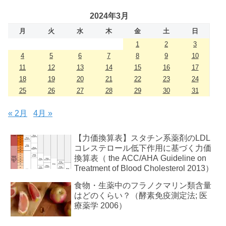
2024年3月
月
火
水
木
金
土
日
1
2
3
4
5
6
7
8
9
10
11
12
13
14
15
16
17
18
19
20
21
22
23
24
25
26
27
28
29
30
31
« 2月
4月 »
【力価換算表】スタチン系薬剤のLDL
コレステロール低下作用に基づく力価
換算表（ the ACC/AHA Guideline on
Treatment of Blood Cholesterol 2013）
食物・生薬中のフラノクマリン類含量
はどのくらい？（酵素免疫測定法; 医
療薬学 2006）