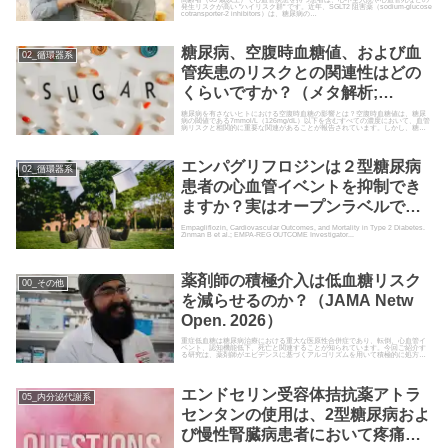
発生リスクが高い "ハイリスク群" です。近年、SGLT2 阻害薬（sodium-glucose
cotransporter-2 inhibitors）は、糖尿病の…
糖尿病、空腹時血糖値、および血
02_循環器系
管疾患のリスクとの関連性はどの
くらいですか？（メタ解析;
Lancet. 2010）
糖尿病を有さないヒトにおける空腹時血糖の影響とは？空腹時血糖値は、糖尿
病の閾値である7mmol/L（126mg/dL）以下を含むすべての濃度において、血管
病リスクと相関的に重要な関連があることが報告されています。しかし、糖尿
病を有さない人の...
エンパグリフロジンは２型糖尿病
02_循環器系
患者の心血管イベントを抑制でき
ますか？実はオープンラベルです
か？（RCT; EMPA-REG
Empagliflozin, Cardiovascular Outcomes, and Mortality in Type 2 Diabetes.
Zinman B et al.; EMPA-REG OUTCOME Investigator...
OUTCOME; NEJM.2015）
薬剤師の積極介入は低血糖リスク
00_その他
を減らせるのか？（JAMA Netw
Open. 2026）
重症低血糖は糖尿病治療における重大な医原性合併症であり、転倒、心血管イ
ベント、認知機能低下、死亡と関連することが知られています。今回ご紹介す
る研究は、薬剤師がエビデンスに基づくアルゴリズムを用いて積極的に処方見
直しを行うことで、低血糖リス…
エンドセリン受容体拮抗薬アトラ
05_内分泌代謝系
センタンの使用は、2型糖尿病およ
び慢性腎臓病患者において疼痛軽