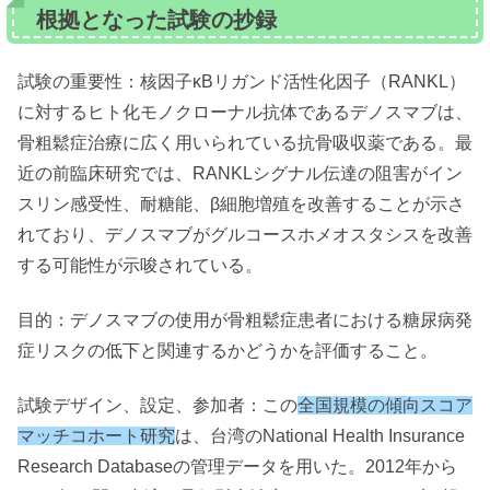
根拠となった試験の抄録
試験の重要性：核因子κBリガンド活性化因子（RANKL）
に対するヒト化モノクローナル抗体であるデノスマブは、
骨粗鬆症治療に広く用いられている抗骨吸収薬である。最
近の前臨床研究では、RANKLシグナル伝達の阻害がイン
スリン感受性、耐糖能、β細胞増殖を改善することが示さ
れており、デノスマブがグルコースホメオスタシスを改善
する可能性が示唆されている。
目的：デノスマブの使用が骨粗鬆症患者における糖尿病発
症リスクの低下と関連するかどうかを評価すること。
試験デザイン、設定、参加者：この
全国規模の傾向スコア
マッチコホート研究
は、台湾のNational Health Insurance
Research Databaseの管理データを用いた。2012年から