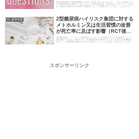
減に関連する（SONAR試験の事後
疼痛は糖尿病や慢性腎臓病（CKD）患者に多くみられます。これらの患者にお
ける慢性疼痛の管理は、非ステロイド性抗炎症薬（NSAIDs）やオピオイドを含
む一般的に使用される薬剤の腎毒性によって制限されています。これまでの研
解析; Kidney Int. 2023）
究でエンドセリン-1…
2型糖尿病ハイリスク集団に対する
02_循環器系
メトホルミン又は生活習慣の改善
が死亡率に及ぼす影響（RCT後の
長期観察試験; Diabetes
2型糖尿病は、インスリン抵抗性やインスリン分泌低下などの代謝異常により、
高血糖を引き起こす疾患です。高血糖状態が持続することで血管の内皮機能が
低下し、心筋梗塞や脳卒中などの心血管イベントも引き起こされることが知ら
Care. 2021）
れています。2型糖尿病の基本治療は食事療法と運動療法ですが、これらの介入
でも血糖コント…
スポンサーリンク