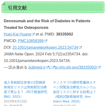
引用文献
Denosumab and the Risk of Diabetes in Patients
Treated for Osteoporosis
Huei-Kai Huang
et al. PMID:
38335002
PMCID:
PMC10858399
DOI:
10.1001/jamanetworkopen.2023.54734
JAMA Netw Open. 2024 Feb 5;7(2):e2354734. doi:
10.1001/jamanetworkopen.2023.54734.
— 読み進める
pubmed.n
c
bi.nlm.nih.gov/38335002/
成人骨粗鬆症患者の2型糖尿
デノスマブの慢性腎臓病ステ
病発症リスクは骨粗鬆症治療
ージ別緊急治療低カルシウム
薬で異なる？（RCT模倣研究;
血症リスクに対する効果は？
BMJ. 2023）
（標的試験模倣研究; Ann
2023年6月13日
Intern Med. 2024）
06_骨代謝系
2024年12月4日