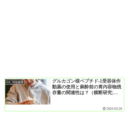
グルカゴン様ペプチド-1受容体作
04_消化器系
動薬の使用と麻酔前の胃内容物残
存量の関連性は？（横断研究;
JAMA Surg. 2024）
2024.03.26