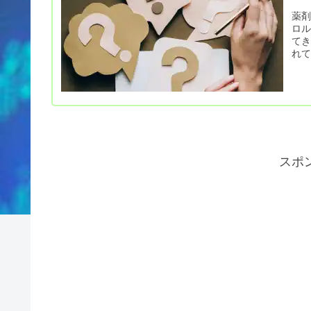
薬剤
ロ
て
れ
スポ