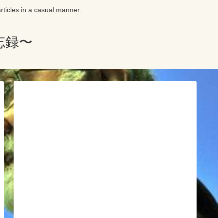
in a casual manner.
忘録〜