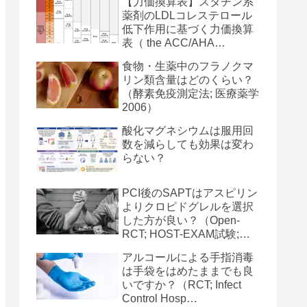
【力価換算表】スタチン系
薬剤のLDLコレステロール
低下作用に基づく力価換算
表（ the ACC/AHA
Guideline on Treatment of
食物・生薬中のフラノクマ
Blood Cholesterol 2013）
リン類含量はどのくらい？
（酵素免疫測定法; 医療薬学
2006）
酸化マグネシウムは服用回
数を減らしても効果は変わ
らない？
PCI後のSAPTはアスピリン
よりクロピドグレルを選択
した方が良い？（Open-
RCT; HOST-EXAM試験;
Lancet 2021）
アルコールによる手指消毒
は手袋をはめたままでも良
いですか？（RCT; Infect
Control Hosp