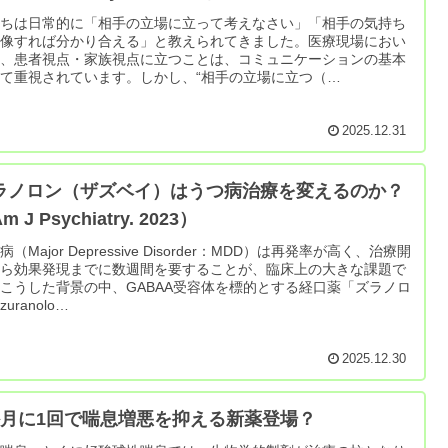
たちは日常的に「相手の立場に立って考えなさい」「相手の気持ち
想像すれば分かり合える」と教えられてきました。医療現場におい
も、患者視点・家族視点に立つことは、コミュニケーションの基本
て重視されています。しかし、“相手の立場に立つ（…
2025.12.31
ラノロン（ザズベイ）はうつ病治療を変えるのか？
m J Psychiatry. 2023）
病（Major Depressive Disorder：MDD）は再発率が高く、治療開
から効果発現までに数週間を要することが、臨床上の大きな課題で
こうした背景の中、GABAA受容体を標的とする経口薬「ズラノロ
uranolo…
2025.12.30
か月に1回で喘息増悪を抑える新薬登場？