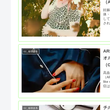
（A
妊娠高
体
して
さ
A
02_循環器系
オ
（G
高血
（A
li
症
チ
02_循環器系