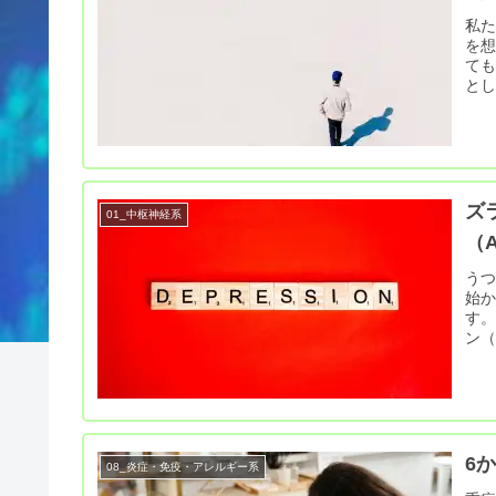
私
を
て
とし
ズ
01_中枢神経系
（A
うつ
始
す。
ン（z
6
08_炎症・免疫・アレルギー系