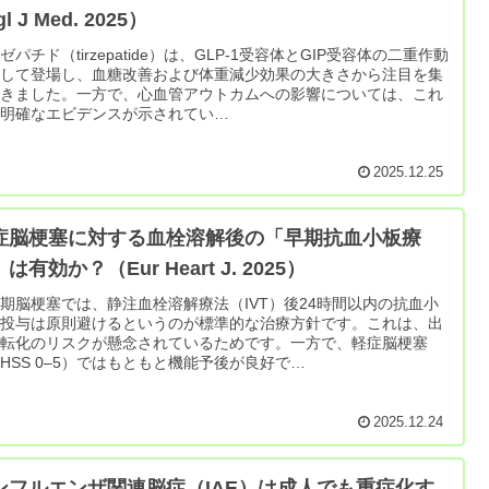
gl J Med. 2025）
ゼパチド（tirzepatide）は、GLP-1受容体とGIP受容体の二重作動
として登場し、血糖改善および体重減少効果の大きさから注目を集
てきました。一方で、心血管アウトカムへの影響については、これ
で明確なエビデンスが示されてい…
2025.12.25
症脳梗塞に対する血栓溶解後の「早期抗血小板療
は有効か？（Eur Heart J. 2025）
期脳梗塞では、静注血栓溶解療法（IVT）後24時間以内の抗血小
薬投与は原則避けるというのが標準的な治療方針です。これは、出
性転化のリスクが懸念されているためです。一方で、軽症脳梗塞
IHSS 0–5）ではもともと機能予後が良好で…
2025.12.24
ンフルエンザ関連脳症（IAE）は成人でも重症化す