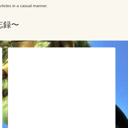
in a casual manner.
忘録〜