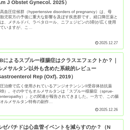
m J Obstet Gynecol. 2025）
血圧症候群（hypertensive disorders of pregnancy）は、母
・胎児双方の予後に重大な影響を及ぼす疾患群です。経口降圧薬と
は、メチルドパ、ラベタロール、ニフェジピンの3剤が広く使用
れていますが、こ…
2025.12.27
RBによるスプルー様腸症はクラスエフェクトか？｜
ルメサルタン以外も含めた系統的レビュー
astroenterol Rep (Oxf). 2019）
圧治療で広く使用されているアンジオテンシンII受容体拮抗薬
RB）。その中でもオルメサルタンは「スプルー様腸症（sprue-
ke enteropathy）」との関連が報告されてきました。一方で、この腸
はオルメサルタン特有の副作…
2025.12.26
ルゼパチドは心血管イベントを減らすのか？（N