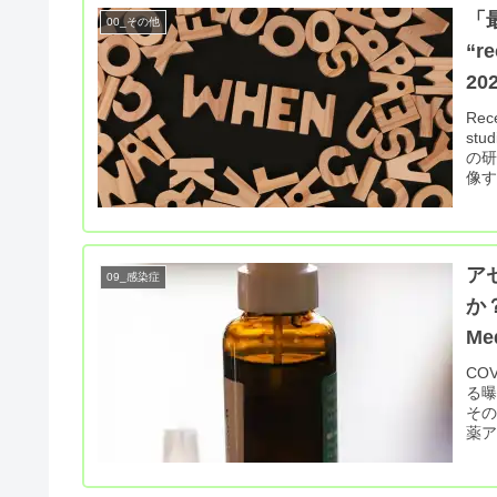
「
00_その他
“
20
Re
st
の
像す
ア
09_感染症
か？
Me
CO
る曝
そ
薬