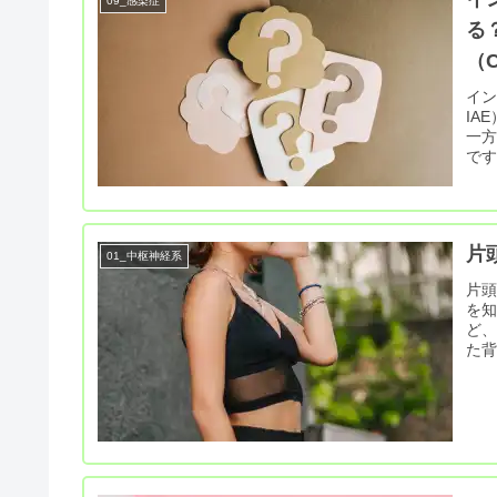
09_感染症
る
（Cl
インフ
IA
一方
で
片
01_中枢神経系
片
を
ど
た