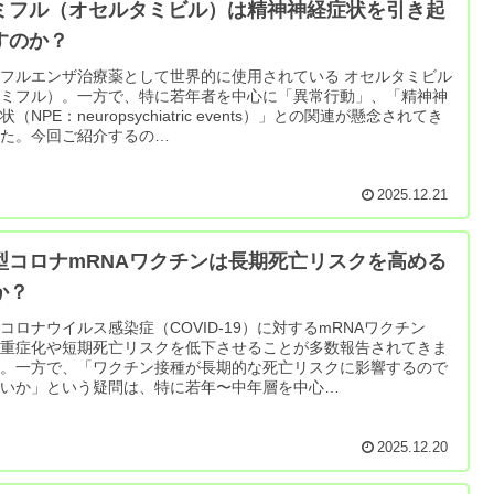
ミフル（オセルタミビル）は精神神経症状を引き起
すのか？
フルエンザ治療薬として世界的に使用されている オセルタミビル
タミフル）。一方で、特に若年者を中心に「異常行動」、「精神神
状（NPE：neuropsychiatric events）」との関連が懸念されてき
した。今回ご紹介するの…
2025.12.21
型コロナmRNAワクチンは長期死亡リスクを高める
か？
コロナウイルス感染症（COVID-19）に対するmRNAワクチン
、重症化や短期死亡リスクを低下させることが多数報告されてきま
た。一方で、「ワクチン接種が長期的な死亡リスクに影響するので
ないか」という疑問は、特に若年〜中年層を中心…
2025.12.20