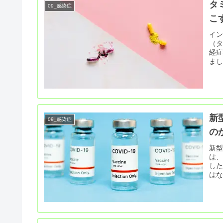
タ
09_感染症
こ
イン
（
経症
ま
新
09_感染症
の
新型
は
し
は