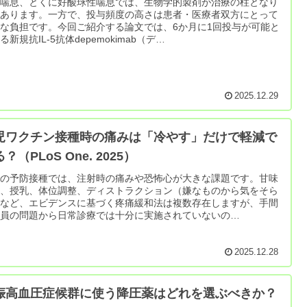
症喘息、とくに好酸球性喘息では、生物学的製剤が治療の柱となり
つあります。一方で、投与頻度の高さは患者・医療者双方にとって
な負担です。今回ご紹介する論文では、6か月に1回投与が可能と
る新規抗IL-5抗体depemokimab（デ…
2025.12.29
児ワクチン接種時の痛みは「冷やす」だけで軽減で
？（PLoS One. 2025）
児の予防接種では、注射時の痛みや恐怖心が大きな課題です。甘味
激、授乳、体位調整、ディストラクション（嫌なものから気をそら
）など、エビデンスに基づく疼痛緩和法は複数存在しますが、手間
人員の問題から日常診療では十分に実施されていないの…
2025.12.28
娠高血圧症候群に使う降圧薬はどれを選ぶべきか？