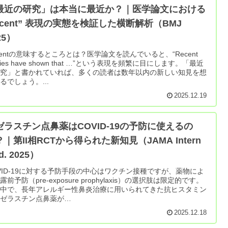
最近の研究」は本当に最近か？｜医学論文における
recent” 表現の実態を検証した横断解析（BMJ
25）
centの意味するところとは？医学論文を読んでいると、“Recent
udies have shown that …”という表現を頻繁に目にします。「最近
研究」と書かれていれば、多くの読者は数年以内の新しい知見を想
るでしょう。...
2025.12.19
ゼラスチン点鼻薬はCOVID-19の予防に使えるの
｜第II相RCTから得られた新知見（JAMA Intern
d. 2025）
VID-19に対する予防手段の中心はワクチン接種ですが、薬物によ
露前予防（pre-exposure prophylaxis）の選択肢は限定的です。
の中で、長年アレルギー性鼻炎治療に用いられてきた抗ヒスタミン
アゼラスチン点鼻薬が…
2025.12.18