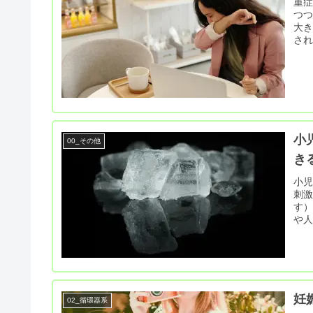
重
つ
大き
され
小
00_その他
きる
小
刺
す
や
妊
02_循環器系