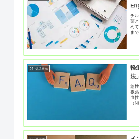
En
チル
薬
め
ま
軽
02_循環器系
法」
急性
板
血
（N
イ