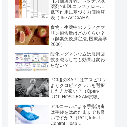
【力価換算表】スタチン系
薬剤のLDLコレステロール
低下作用に基づく力価換算
表（ the ACC/AHA
Guideline on Treatment of
食物・生薬中のフラノクマ
Blood Cholesterol 2013）
リン類含量はどのくらい？
（酵素免疫測定法; 医療薬学
2006）
酸化マグネシウムは服用回
数を減らしても効果は変わ
らない？
PCI後のSAPTはアスピリン
よりクロピドグレルを選択
した方が良い？（Open-
RCT; HOST-EXAM試験;
Lancet 2021）
アルコールによる手指消毒
は手袋をはめたままでも良
いですか？（RCT; Infect
Control Hosp