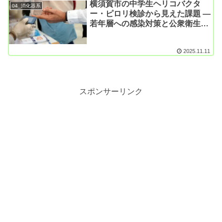
横須賀市の中学生ヘリコバクタ
04_消化器系
ー・ピロリ検診から見えた課題 ―
若年層への感染対策と公衆衛生的
意義（公衆衛生研究; J
Gastroenterol Hepatol. 2025）
2025.11.11
スポンサーリンク