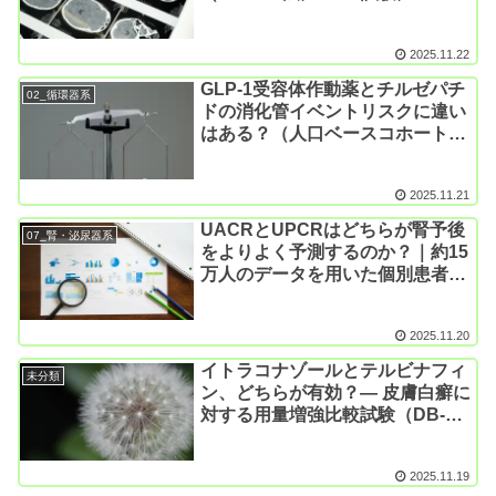
Intern Med. 2025）
2025.11.22
GLP-1受容体作動薬とチルゼパチ
02_循環器系
ドの消化管イベントリスクに違い
はある？（人口ベースコホート研
究; Ann Intern Med. 2025）
2025.11.21
UACRとUPCRはどちらが腎予後
07_腎・泌尿器系
をよりよく予測するのか？｜約15
万人のデータを用いた個別患者レ
ベル・メタ解析（Ann Intern
Med. 2025）
2025.11.20
イトラコナゾールとテルビナフィ
未分類
ン、どちらが有効？― 皮膚白癬に
対する用量増強比較試験（DB-
RCT; Indian J Pharmacol. 2019）
2025.11.19