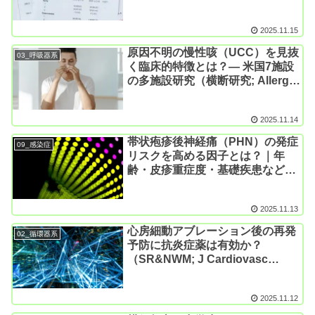
おける新知見（後向き研究; Clin
Gastroenterol Hepatol. 2025）
2025.11.15
原因不明の慢性咳（UCC）を見抜
03_呼吸器系
く臨床的特徴とは？― 米国7施設
の多施設研究（横断研究; Allergy
Asthma Proc. 2025）
2025.11.14
帯状疱疹後神経痛（PHN）の発症
09_感染症
リスクを高める因子とは？｜年
齢・皮疹重症度・基礎疾患などを
網羅的に解析（メタ解析; Front
Immunol. 2025）
2025.11.13
心房細動アブレーション後の再発
02_循環器系
予防に抗炎症薬は有効か？
（SR&NWM; J Cardiovasc
Electrophysiol. 2025）
2025.11.12