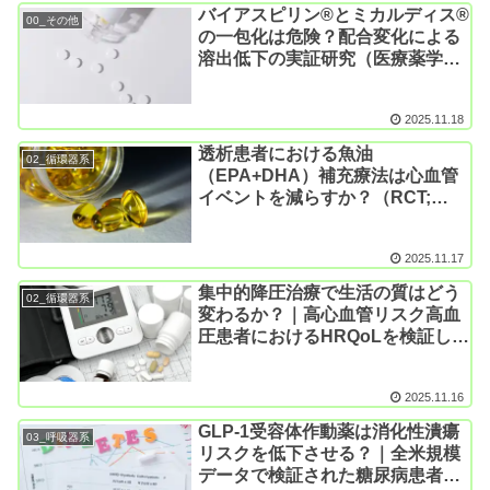
バイアスピリン®とミカルディス®
00_その他
の一包化は危険？配合変化による
溶出低下の実証研究（医療薬学
2018）
2025.11.18
透析患者における魚油
02_循環器系
（EPA+DHA）補充療法は心血管
イベントを減らすか？（RCT;
PISCES試験; N Engl J
Med. 2025）
2025.11.17
集中的降圧治療で生活の質はどう
02_循環器系
変わるか？｜高心血管リスク高血
圧患者におけるHRQoLを検証した
RCT（Open-RCT; ESPRIT試験; J
Am Coll Cardiol. 2025）
2025.11.16
GLP-1受容体作動薬は消化性潰瘍
03_呼吸器系
リスクを低下させる？｜全米規模
データで検証された糖尿病患者に