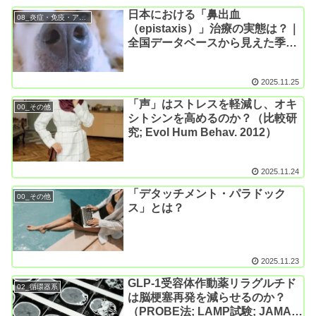
日本における「鼻出血
08_炎症・免疫・アレルギー系
（epistaxis）」治療の実態は？｜
全国データベースから見えた季節
性・地域差・患者背景（Auris
Nasus Larynx. 2025）
2025.11.25
「声」はストレスを軽減し、オキ
00_その他
シトシンを高めるのか？（比較研
究; Evol Hum Behav. 2012）
2025.11.24
「デタッチメント・パラドック
00_その他
ス」とは？
2025.11.23
GLP-1受容体作動薬リラグルチド
02_循環器系
は脳梗塞再発を減らせるのか？
（PROBE法; LAMP試験; JAMA