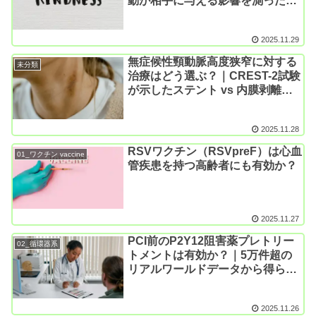
動が相手に与える影響を測った実
験研究（J Exp Psychol
Gen. 2023）
2025.11.29
無症候性頸動脈高度狭窄に対する
未分類
治療はどう選ぶ？｜CREST-2試験
が示したステント vs 内膜剥離術
vs 集中的薬物治療（PROBE法; N
Engl J Med. 2025）
2025.11.28
RSVワクチン（RSVpreF）は心血
01_ワクチン vaccine
管疾患を持つ高齢者にも有効か？
2025.11.27
PCI前のP2Y12阻害薬プレトリー
02_循環器系
トメントは有効か？｜5万件超の
リアルワールドデータから得られ
た新知見（Can J Cardiol. 2025）
2025.11.26