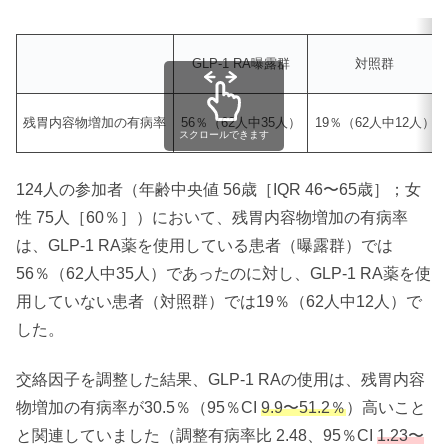
GLP-1 RA曝露群
対照群
残胃内容物増加の有病率
56％（62人中35人）
19％（62人中12人）
スクロールできます
124人の参加者（年齢中央値 56歳［IQR 46〜65歳］；女
性 75人［60％］）において、残胃内容物増加の有病率
は、GLP-1 RA薬を使用している患者（曝露群）では
56％（62人中35人）であったのに対し、GLP-1 RA薬を使
用していない患者（対照群）では19％（62人中12人）で
した。
交絡因子を調整した結果、GLP-1 RAの使用は、残胃内容
物増加の有病率が30.5％（95％CI
9.9〜51.2％
）高いこと
と関連していました（調整有病率比 2.48、95％CI
1.23〜