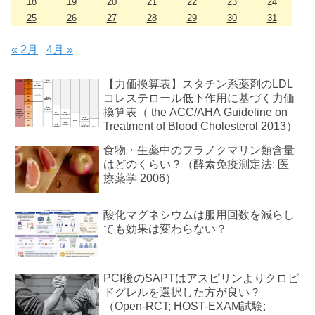
18
19
20
21
22
23
24
25
26
27
28
29
30
31
« 2月
4月 »
【力価換算表】スタチン系薬剤のLDL
コレステロール低下作用に基づく力価
換算表（ the ACC/AHA Guideline on
Treatment of Blood Cholesterol 2013）
食物・生薬中のフラノクマリン類含量
はどのくらい？（酵素免疫測定法; 医
療薬学 2006）
酸化マグネシウムは服用回数を減らし
ても効果は変わらない？
PCI後のSAPTはアスピリンよりクロピ
ドグレルを選択した方が良い？
（Open-RCT; HOST-EXAM試験;