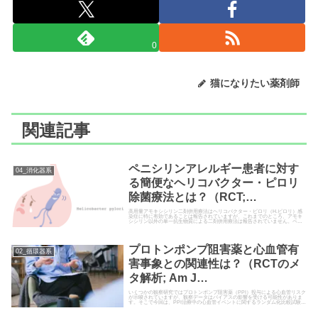
0
猫になりたい薬剤師
関連記事
ペニシリンアレルギー患者に対す
04_消化器系
る簡便なヘリコバクター・ピロリ
除菌療法とは？（RCT;
Gut. 2024）
高用量アモキシシリン二剤併用療法はヘリコバクター・ピロリ（H.ピロリ）感
染症に特に有効であることは報告されていますが、これまでのところ、アモキ
シシリン以外の単一抗生物質による二剤併用療法は報告されていません。ペニ
シリンは安価で有効な抗生物…
プロトンポンプ阻害薬と心血管有
02_循環器系
害事象との関連性は？（RCTのメ
タ解析; Am J
Gastroenterol. 2024）
いくつかの観察研究ではプロトンポンプ阻害薬（PPI）投与による心血管リスク
が示唆されていますが、観察データはバイアスの影響を受ける可能性がありま
す。そこで今回は、PPI治療中の心血管イベントに関するランダム化比較試験デ
ータのメタ解析の結果…