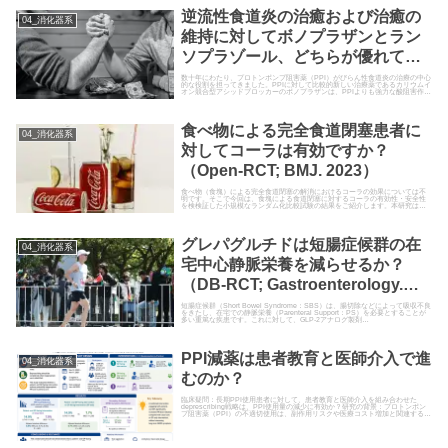
逆流性食道炎の治癒および治癒の
04_消化器系
維持に対してボノプラザンとラン
ソプラゾール、どちらが優れてい
ますか？（RCT;
数十年にわたり、プロトンポンプ阻害薬（PPI）がびらん性食道炎の治療の中心
的な役割を担ってきました。PPIに対して比較的新しい治療薬であるカリウムイ
オン競合型アシッドブロッカーのボノプラザンは、PPIよりも強力な酸阻害作用
Gastroenterology. 2023）
を示すことが報告されていますが、びらん性食道炎に対する有効性に関するデ
ータは…
食べ物による完全食道閉塞患者に
04_消化器系
対してコーラは有効ですか？
（Open-RCT; BMJ. 2023）
食べ物（食塊）による完全食道閉塞の解消におけるコーラの効果については不
明です。そこで今回は、食塊による食道閉塞に対するコーラの有効性・安全性
を検検証した小規模なランダム化比較試験の結果をご紹介します。本研究は、
オープンラベル、多施設、ラン…
グレパグルチドは短腸症候群の在
04_消化器系
宅中心静脈栄養を減らせるか？
（DB-RCT; Gastroenterology.
2025）
短腸症候群（Short Bowel Syndrome：SBS）は、腸切除などによって吸収不良
をきたし、在宅での静脈栄養（Parenteral Support：PS）を必要とすることが
多い重篤な疾患です。これに対して、GLP-2アナログ製剤…
PPI減薬は患者教育と医師介入で進
04_消化器系
むのか？
臨床疑問：長期PPI使用患者に対して、患者教育と医師介入を組み合わせた
deprescribing戦略は、PPI使用量の減少に有効か？研究の背景：プロトンポン
プ阻害薬（PPI）の不適切使用は、副作用リスクや医療コスト増加と関連する。
そのた…