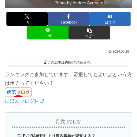
Photo by Andres Ayrton on
Pexels.com
X
Facebook
はてブ
LINE
コピー
2024.03.26
この記事は
約6分
で読めます。
ランキングに参加しています！応援してもよいよという方
はポチってください！
にほんブログ村
目次
GLP-1 RA使用により胃内容物が増加する？