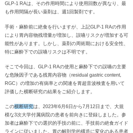
GLP-1 RAは、その作用時間により使用回数が異なり、最
も作用間隔が長い薬剤は、週1回製剤です。
手術・麻酔前に絶食を行いますが、上記GLP-1 RAの作用
により胃内容物残増量が増加し、誤嚥リスクが増加する可
能性があります。しかし、薬剤の周術期における安全性、
特に麻酔下での誤嚥リスクは不明です。
そこで今回は、GLP-1 RAの使用と麻酔下での誤嚥の主要
な危険因子である残胃内容物（residual gastric content,
RGC）の増加の有病率との関連を胃超音波検査を用いて
評価した横断研究の結果をご紹介します。
この
横断研究
は、2023年6月6日から7月12日まで、大規
模な3次大学付属病院の患者を前向きに登録しました。参
加者は麻酔下での選択的手技の前に、手技前の絶食ガイド
ラインに従いました。胃の解剖学的構造に変化のある患者