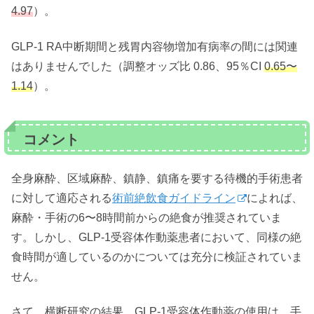
4.97
）。
GLP-1 RA中断期間と残胃内容物増加有病率の間には関連
はありませんでした（調整オッズ比 0.86、95％CI
0.65〜
1.14
）。
コメント
全身麻酔、区域麻酔、鎮静、鎮痛を要する待機的手術患者
に対して適応される
術前絶飲食ガイドライン
によれば、
麻酔・手術の6〜8時間前からの絶食が推奨されていま
す。しかし、GLP-1受容体作動薬患者において、同様の絶
食時間が適しているのかについては充分に検証されていま
せん。
さて、横断研究の結果、GLP-1受容体作動薬の使用は、手