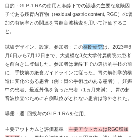
目的：GLP-1 RAの使用と麻酔下での誤嚥の主要な危険因
子である残胃内容物（residual gastric content, RGC）の増
加の有病率との関連を胃超音波検査を用いて評価するこ
と。
試験デザイン、設定、参加者：この
横断研究
は、2023年6
月6日から7月12日まで、大規模な3次大学付属病院の患者
を前向きに登録した。参加者は麻酔下での選択的手技の前
に、手技前の絶食ガイドラインに従った。胃の解剖学的構
造に変化のある患者（例：胃の手術歴のある患者）、妊娠
中の患者、最近外傷を負った患者（1ヵ月未満）、胃の超
音波検査のために右側臥位がとれない患者は除外された。
曝露：週1回投与のGLP-1 RAを使用。
主要アウトカムと評価基準：
主要アウトカムはRGC増加