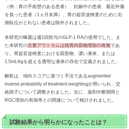
（例：胃の手術歴のある患者）、妊娠中の患者、最近外傷
を負った患者（1ヵ月未満）、胃の超音波検査のために右
側臥位がとれない患者は除外されました。
本研究の曝露は週1回投与のGLP-1 RAの使用でした。ま
た本研究の
主要アウトカムは残胃内容物増加の有無
であ
り、胃超音波検査における固形物、濃い液体、または
1.5mL/kgを超える透明な液体の存在で定義されました。
解析は、傾向スコアに基づく手法であるaugmented
inverse probability of treatment weightingが用いられ、交
絡因子について調整されました。次に、薬剤中断期間と
RGC増加の有病率との関連について検討されました。
試験結果から明らかになったことは？