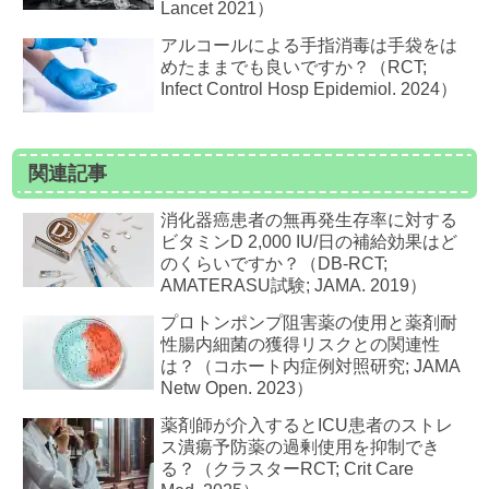
Lancet 2021）
アルコールによる手指消毒は手袋をは
めたままでも良いですか？（RCT;
Infect Control Hosp Epidemiol. 2024）
関連記事
消化器癌患者の無再発生存率に対する
ビタミンD 2,000 IU/日の補給効果はど
のくらいですか？（DB-RCT;
AMATERASU試験; JAMA. 2019）
プロトンポンプ阻害薬の使用と薬剤耐
性腸内細菌の獲得リスクとの関連性
は？（コホート内症例対照研究; JAMA
Netw Open. 2023）
薬剤師が介入するとICU患者のストレ
ス潰瘍予防薬の過剰使用を抑制でき
る？（クラスターRCT; Crit Care