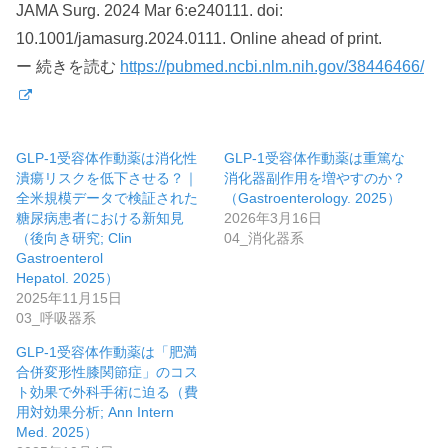
JAMA Surg. 2024 Mar 6:e240111. doi:
10.1001/jamasurg.2024.0111. Online ahead of print.
ー 続きを読む
https://pubmed.ncbi.nlm.nih.gov/38446466/
GLP-1受容体作動薬は消化性
GLP-1受容体作動薬は重篤な
潰瘍リスクを低下させる？｜
消化器副作用を増やすのか？
全米規模データで検証された
（Gastroenterology. 2025）
糖尿病患者における新知見
2026年3月16日
（後向き研究; Clin
04_消化器系
Gastroenterol
Hepatol. 2025）
2025年11月15日
03_呼吸器系
GLP-1受容体作動薬は「肥満
合併変形性膝関節症」のコス
ト効果で外科手術に迫る（費
用対効果分析; Ann Intern
Med. 2025）