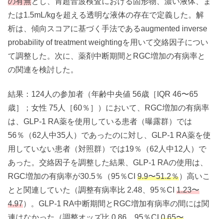
の有無
とし、胃超音波検査における固形物、濃い液体、ま
たは1.5mL/kgを超える透明な液体の存在で定義した。解
析は、傾向スコアに基づく手法であるaugmented inverse
probability of treatment weightingを用いて交絡因子につい
て調整した。次に、薬剤中断期間とRGC増加の有病率と
の関連を検討した。
結果：124人の参加者（年齢中央値 56歳［IQR 46〜65
歳］；女性 75人［60％］）において、RGC増加の有病率
は、GLP-1 RA薬を使用している患者（曝露群）では
56％（62人中35人）であったのに対し、GLP-1 RA薬を使
用していない患者（対照群）では19％（62人中12人）で
あった。交絡因子を調整した結果、GLP-1 RAの使用は、
RGC増加の有病率が30.5％（95％CI
9.9〜51.2％
）高いこ
とと関連していた（調整有病率比 2.48、95％CI
1.23〜
4.97
）。GLP-1 RA中断期間とRGC増加有病率の間には関
連はなかった（調整オッズ比 0.86、95％CI
0.65〜