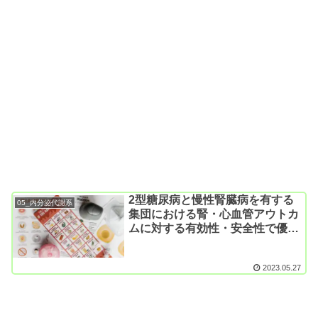
2型糖尿病と慢性腎臓病を有する
05_内分泌代謝系
集団における腎・心血管アウトカ
ムに対する有効性・安全性で優れ
る薬剤はどれか？（RCTの
SR&MA; Diabetes Res Clin
2023.05.27
Pract. 2023）