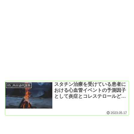
スタチン治療を受けている患者に
05_内分泌代謝系
おける心血管イベントの予測因子
として炎症とコレステロールどち
らが良い？（大規模RCT3件の統
合; Lancet. 2023）
2023.05.17