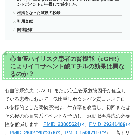
ンドポイントが一貫して減少した。
根拠となった試験の抄録
引用文献
関連記事
心血管ハイリスク患者の腎機能（eGFR）
によりイコサペント酸エチルの効果は異な
るのか？
心血管系疾患（CVD）または心血管系危険因子が確立し
ている患者において、低比重リポタンパク質コレステロー
ルを標的とした薬物療法は、生存率を改善し、初回または
その後の心血管系イベントを予防し、冠動脈再灌流の必要
性を低減します（
PMID:
20805624
、
PMID:
29241486
、
PMID:
2642
9
076
、
PMID:
15007110
）。高トリ