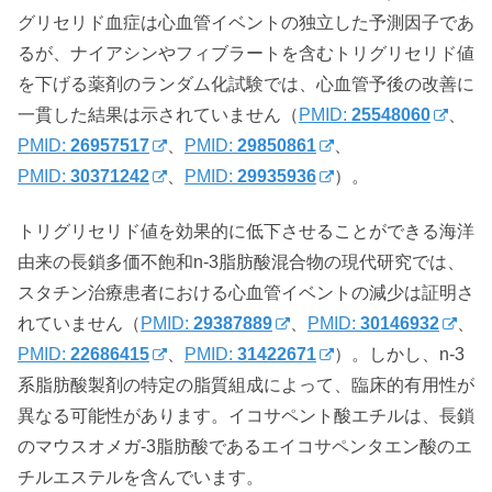
グリセリド血症は心血管イベントの独立した予測因子であ
るが、ナイアシンやフィブラートを含むトリグリセリド値
を下げる薬剤のランダム化試験では、心血管予後の改善に
一貫した結果は示されていません（
PMID:
25548060
、
PMID:
26957517
、
PMID:
29850861
、
PMID:
30371242
、
PMID:
29935936
）。
トリグリセリド値を効果的に低下させることができる海洋
由来の長鎖多価不飽和n-3脂肪酸混合物の現代研究では、
スタチン治療患者における心血管イベントの減少は証明さ
れていません（
PMID:
29387889
、
PMID:
30146932
、
PMID:
22686415
、
PMID:
31422671
）。しかし、n-3
系脂肪酸製剤の特定の脂質組成によって、臨床的有用性が
異なる可能性があります。イコサペント酸エチルは、長鎖
のマウスオメガ-3脂肪酸であるエイコサペンタエン酸のエ
チルエステルを含んでいます。