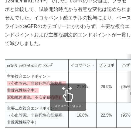
123
mL/min/1.73m
）でした。eGFRの中央値は、プラセ
ボと比較して、試験開始時点から有意な変化は認められま
せんでした。イコサペント酸エチルの投与により、ベース
ラインのeGFRのカテゴリーにかかわらず、主要な複合エ
ンドポイントおよび主要な副次的エンドポイントが一貫し
て減少しました。
2
イコサペント
プラセボ
ハザー
eGFR＜60
mL/min/1.73m
主要複合エンドポイント
HR
（心血管死、非致死性心筋梗塞、
21.8%
28.9%
（95%CI
非致死性脳卒中、
P=
冠動脈再灌流、不安定狭心症）
スクロールできます
主要二次複合エンドポイント
HR
（心血管死、非致死性心筋梗塞、
16.8%
22.5%
（95%CI
非致死性脳卒中）
P=