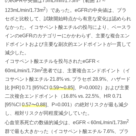
のeGFR中央値は75mL/min/1.73m
（範囲 17～
2
123
mL/min/1.73m
）であった。eGFRの中央値は、プラ
セボと比較して、試験開始時点から有意な変化は認められ
なかった。イコサペント酸エチルの投与により、ベースラ
インのeGFRのカテゴリーにかかわらず、主要な複合エン
ドポイントおよび主要な副次的エンドポイントが一貫して
減少した。
イコサペント酸エチルを投与されたeGFR＜
2
60
mL/min/1.73m
患者では、主要複合エンドポイント（イ
コサペント酸エチル 21.8% vs. プラセボ 28.9%、ハザード
比 [HR] 0.71 [95%CI
0.59〜0.85
]、P=0.0002）および主要
二次複合エンドポイント（16.8% vs. 22.5%、HR 0.71
[95%CI
0.57〜0.88
]、P=0.001）の絶対リスクが最も減少
し、相対リスクが同程度減少していた。
2
心血管系死亡の数値的減少は、eGFR＜60
mL/min/1.73m
群で最も大きかった（イコサペント酸エチル 7.6%、プラ