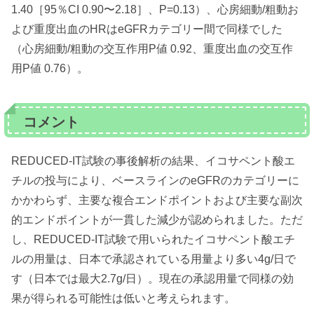
1.40［95％CI 0.90〜2.18］、P=0.13）、心房細動/粗動お
よび重度出血のHRはeGFRカテゴリー間で同様でした
（心房細動/粗動の交互作用P値 0.92、重度出血の交互作
用P値 0.76）。
コメント
REDUCED-IT試験の事後解析の結果、イコサペント酸エ
チルの投与により、ベースラインのeGFRのカテゴリーに
かかわらず、主要な複合エンドポイントおよび主要な副次
的エンドポイントが一貫した減少が認められました。ただ
し、REDUCED-IT試験で用いられたイコサペント酸エチ
ルの用量は、日本で承認されている用量より多い4g/日で
す（日本では最大2.7g/日）。現在の承認用量で同様の効
果が得られる可能性は低いと考えられます。