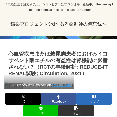
「気軽に医学論文を読む」をコンセプトにブログは毎日更新中。The concept
is reading medical articles in a casual manner.
猫薬プロジェクト3rd〜ある薬剤師の備忘録〜
心血管疾患または糖尿病患者におけるイコ
サペント酸エチルの有益性は腎機能に影響
されない？（RCTの事後解析; REDUCE-IT
RENAL試験; Circulation. 2021）
Photo by Pixabay on
Pexels.com
02_循環器系
X
Facebook
はてブ
LINE
コピー