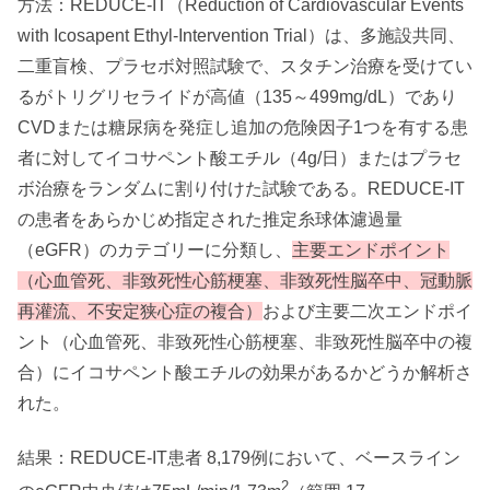
方法：REDUCE-IT（Reduction of Cardiovascular Events
with Icosapent Ethyl-Intervention Trial）は、多施設共同、
二重盲検、プラセボ対照試験で、スタチン治療を受けてい
るがトリグリセライドが高値（135～499mg/dL）であり
CVDまたは糖尿病を発症し追加の危険因子1つを有する患
者に対してイコサペント酸エチル（4g/日）またはプラセ
ボ治療をランダムに割り付けた試験である。REDUCE-IT
の患者をあらかじめ指定された推定糸球体濾過量
（eGFR）のカテゴリーに分類し、
主要エンドポイント
（心血管死、非致死性心筋梗塞、非致死性脳卒中、冠動脈
再灌流、不安定狭心症の複合）
および主要二次エンドポイ
ント（心血管死、非致死性心筋梗塞、非致死性脳卒中の複
合）に
イコサペント酸エチルの効果があるかどうか解析さ
れた。
結果：REDUCE-IT患者 8,179例において、ベースライン
2