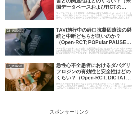
害との関連性はどのくらい？（米
国データベースおよびRCTの
SR&MA; Br J Clin
フェブキソスタットと筋障害との関連を示唆する報告がいくつかあります。し
かし、充分に検討されていません。そこで今回は、フェブキソスタットが筋障
害のリスクを増加させるかどうかを明らかにした試験の結果をご紹介します。
Pharmacol. 2022）
本試験では、米国食品医薬品局有害事象報告システム（FAERS）データベース
の解析と、ラン…
TAVI施行中の経口抗凝固療法の継
02_循環器系
続と中断どちらが良いのか？
（Open-RCT; POPular PAUSE
TAVI試験; N Engl J Med. 2024）
TAVIを受ける患者における経口抗凝固薬は継続した方が良いのか？経カテーテ
ル的大動脈弁植え込み術（TAVI）を受ける患者の3分の1は、合併疾患により経
口抗凝固療法の適応があります。TAVI施行中の経口抗凝固療法の中断は出血リ
スクを低下させる...
急性心不全患者におけるダパグリ
02_循環器系
フロジンの有効性と安全性はどの
くらい？（Open-RCT; DICTATE-
AHF試験; J Am Coll
急性心不全に対するダパグルフロジンの効果はどのくらい？急性心不全
（AHF）入院中の主な目標は、うっ血およびガイドラインに基づいた薬物療法
（GDMT）の最適化です。利尿薬や他のGDMTとは異なり、ダパグリフロジンの
Cardiol. 2024）
早期投与はAHFの両目標を達...
スポンサーリンク