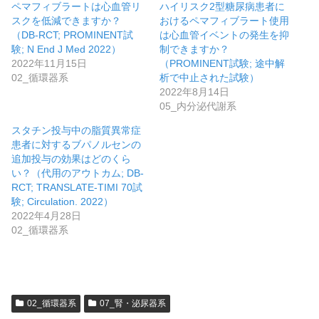
ペマフィブラートは心血管リ
ハイリスク2型糖尿病患者に
スクを低減できますか？
おけるペマフィブラート使用
（DB-RCT; PROMINENT試
は心血管イベントの発生を抑
験; N End J Med 2022）
制できますか？
2022年11月15日
（PROMINENT試験; 途中解
02_循環器系
析で中止された試験）
2022年8月14日
05_内分泌代謝系
スタチン投与中の脂質異常症
患者に対するブパノルセンの
追加投与の効果はどのくら
い？（代用のアウトカム; DB-
RCT; TRANSLATE-TIMI 70試
験; Circulation. 2022）
2022年4月28日
02_循環器系
02_循環器系
07_腎・泌尿器系