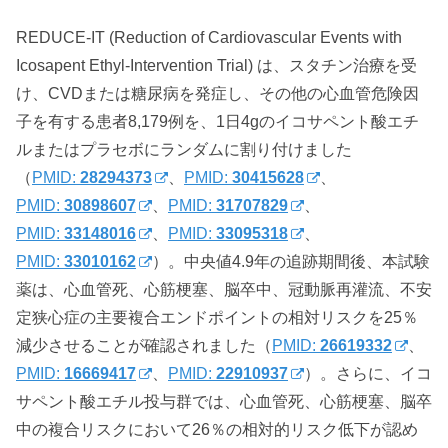
REDUCE-IT (Reduction of Cardiovascular Events with
Icosapent Ethyl-Intervention Trial) は、スタチン治療を受
け、CVDまたは糖尿病を発症し、その他の心血管危険因
子を有する患者8,179例を、1日4gの
イコサペント酸エチ
ルまたはプラセボにランダムに割り付けました
（
PMID:
28294373
、
PMID:
30415628
、
PMID:
30898607
、
PMID:
31707829
、
PMID:
33148016
、
PMID:
33095318
、
PMID:
33010162
）。中央値4.9年の追跡期間後、本試験
薬は、心血管死、心筋梗塞、脳卒中、冠動脈再灌流、不安
定狭心症の主要複合エンドポイントの相対リスクを25％
減少させることが確認されました（
PMID:
26619332
、
PMID:
16669417
、
PMID:
22910937
）。さらに、イコ
サペント酸エチル投与群では、心血管死、心筋梗塞、脳卒
中の複合リスクにおいて26％の相対的リスク低下が認め