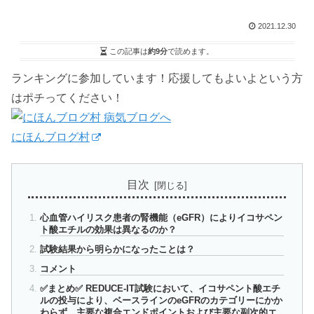
2021.12.30
この記事は
約9分
で読めます。
ランキングに参加しています！応援してもよいよという方
はポチってください！
にほんブログ村
目次
心血管ハイリスク患者の腎機能（eGFR）によりイコサペン
ト酸エチルの効果は異なるのか？
試験結果から明らかになったことは？
コメント
✅まとめ✅ REDUCE-IT試験において、イコサペント酸エチ
ルの投与により、ベースラインのeGFRのカテゴリーにかか
わらず、主要な複合エンドポイントおよび主要な副次的エ