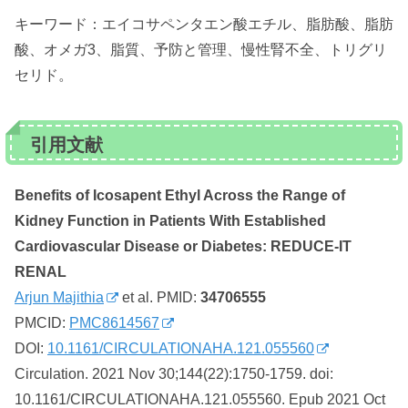
キーワード：エイコサペンタエン酸エチル、脂肪酸、脂肪
酸、オメガ3、脂質、予防と管理、慢性腎不全、トリグリ
セリド。
引用文献
Benefits of Icosapent Ethyl Across the Range of
Kidney Function in Patients With Established
Cardiovascular Disease or Diabetes: REDUCE-IT
RENAL
Arjun Majithia
et al. PMID:
34706555
PMCID:
PMC8614567
DOI:
10.1161/CIRCULATIONAHA.121.055560
Circulation. 2021 Nov 30;144(22):1750-1759. doi:
10.1161/CIRCULATIONAHA.121.055560. Epub 2021 Oct