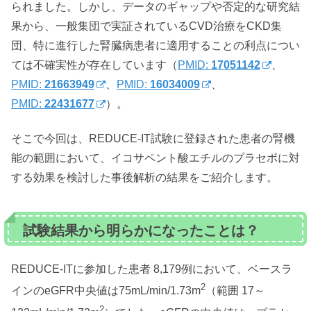
られました。しかし、データのギャップや否定的な研究結
果から、一般集団で実証されているCVD治療をCKD集
団、特に進行した腎臓病患者に適用することの利点につい
ては不確実性が存在しています（
PMID:
17051142
、
PMID:
21663949
、
PMID:
16034009
、
PMID:
22431677
）。
そこで今回は、REDUCE-IT試験に登録された患者の腎機
能の範囲において、イコサペント酸エチルのプラセボに対
する効果を検討した事後解析の結果をご紹介します。
試験結果から明らかになったことは？
REDUCE-ITに参加した患者 8,179例において、ベースラ
2
インのeGFR中央値は75mL/min/1.73m
（範囲 17～
2