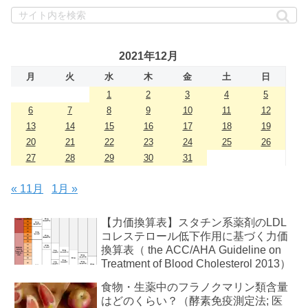
2021年12月
月
火
水
木
金
土
日
1
2
3
4
5
6
7
8
9
10
11
12
13
14
15
16
17
18
19
20
21
22
23
24
25
26
27
28
29
30
31
« 11月
1月 »
【力価換算表】スタチン系薬剤のLDL
コレステロール低下作用に基づく力価
換算表（ the ACC/AHA Guideline on
Treatment of Blood Cholesterol 2013）
食物・生薬中のフラノクマリン類含量
はどのくらい？（酵素免疫測定法; 医