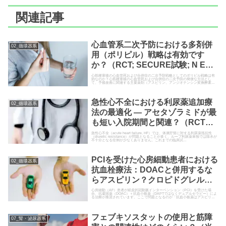
関連記事
心血管系二次予防における多剤併
02_循環器系
用（ポリピル）戦略は有効です
か？（RCT; SECURE試験; N Engl
J Med. 2022）
心筋梗塞後の心血管死および合併症の二次予防戦略としてのポリピル戦略は有
効なのか？心筋梗塞後の心血管死および合併症の二次予防の簡便な方法とし
て、予後改善に関連する主要薬剤（アスピリン、アンジオテンシン変換酵素
［ACE］阻害薬、スタチン）を含む...
急性心不全における利尿薬追加療
02_循環器系
法の最適化 ― アセタゾラミドが最
も短い入院期間と関連？（RCTの
NWM; Am J Cardiol. 2025）
急性心不全（acute heart failure, HF）では、体液貯留に対する利尿薬抵抗性
（diuretic resistance）が問題となることが多く、ループ利尿薬単独では除水が
不十分となる症例が少なくありません。これまでの臨床試…
PCIを受けた心房細動患者における
02_循環器系
抗血栓療法：DOACと併用するな
らアスピリン？クロピドグレル？
（後ろ向きコホート研究; Eur
心房細動（AF）患者が経皮的冠動脈インターベンション（PCI）を受けた場
合、抗凝固薬（DOAC）＋抗血小板薬（DAPTではなくデュアルセラピー）によ
る治療が推奨されています。ここで問題となるのが「抗血小板薬はアスピリン
Heart J Cardiovasc
か？クロピドグレルか…
Pharmacother. 2025）
フェブキソスタットの使用と筋障
07_腎・泌尿器系