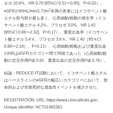
セボ 10.6%、HR 0.70 [95%CI 0.51〜0.95]、P=0.02）。
2
eGFRが60
mL/min/1.73m
未満の患者にはイコサペント酸
エチル投与群が最も多く、心房細動/粗動の発生率（イコ
サペント酸エチル 4.2%、プラセボ 3.0%、HR 1.42
[95%CI 0.86〜2.32]、P=0.17）、重度出血率（イコサペン
ト酸エチル 5.4％、プラセボ 3.6％、HR 1.40［95％CI
0.90〜2.18］、P=0.13）、心房細動/粗動および重度出血
のHRはeGFRカテゴリー間で同様であった（心房細動/粗
動の交互作用P値 0.92、重度出血の交互作用P値 0.76）。
結論：REDUCE-IT試験において、イコサペント酸エチル
はベースラインのeGFRの幅広いカテゴリーにおいて、致
命的および非致死的な虚血性イベントを減少させた。
REGISTRATION: URL: https://www.clinicaltrials.gov;
Unique identifier: NCT01492361