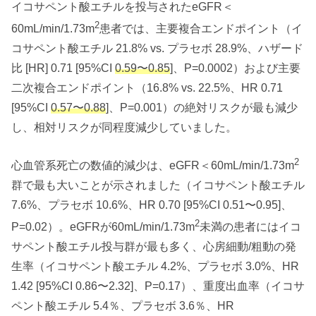
イコサペント酸エチルを投与されたeGFR＜
2
60
mL/min/1.73m
患者では、主要複合エンドポイント（イ
コサペント酸エチル 21.8% vs. プラセボ 28.9%、ハザード
比 [HR] 0.71 [95%CI
0.59〜0.85
]、P=0.0002）および主要
二次複合エンドポイント（16.8% vs. 22.5%、HR 0.71
[95%CI
0.57〜0.88
]、P=0.001）の絶対リスクが最も減少
し、相対リスクが同程度減少していました。
2
心血管系死亡の数値的減少は、eGFR＜60
mL/min/1.73m
群で最も大いことが示されました（イコサペント酸エチル
7.6%、プラセボ 10.6%、HR 0.70 [95%CI 0.51〜0.95]、
2
P=0.02）。eGFRが60
mL/min/1.73m
未満の患者にはイコ
サペント酸エチル投与群が最も多く、心房細動/粗動の発
生率（イコサペント酸エチル 4.2%、プラセボ 3.0%、HR
1.42 [95%CI 0.86〜2.32]、P=0.17）、重度出血率（イコサ
ペント酸エチル 5.4％、プラセボ 3.6％、HR