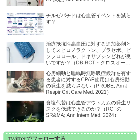
チルゼパチドは心血管イベントを減ら
す？
治療抵抗性高血圧に対する追加薬剤と
してスピロノラクトン、プラセボ、ビ
ソプロロール、ドキサゾシンどれが良
いですか？（DB-RCT・クロスオーバ
ー;代用のアウトカム ; PATHWAY-2試
心房細動と睡眠時無呼吸症候群を有す
験; Lancet. 2015）
る患者に対するCPAP使用は心房細動
の発生を減らさない（PROBE; Am J
Respir Crit Care Med. 2021）
食塩代替は心血管アウトカムの発生リ
スクを低減できるのか？（RCTの
SR&MA; Ann Intern Med. 2024）
Twitterでフォローする