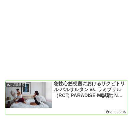
急性心筋梗塞におけるサクビトリ
02_循環器系
ル-バルサルタン vs. ラミプリル
（RCT; PARADISE-MI試験; N
Engl J Med. 2021）
2021.12.15