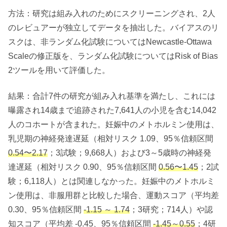
方法：研究は組み入れのためにスクリーニングされ、2人
のレビュアーが独立してデータを抽出した。バイアスのリ
スクは、非ランダム化試験についてはNewcastle-Ottawa
Scaleの修正版を、ランダム化試験についてはRisk of Bias
2ツールを用いて評価した。
結果：合計7件の研究が組み入れ基準を満たし、これには
曝露され14歳まで追跡された7,641人の小児を含む14,042
人のコホートが含まれた。妊娠中のメトホルミン使用は、
乳児期の神経発達遅延（相対リスク 1.09、95％信頼区間
0.54〜2.17
；3試験；9,668人）および3～5歳時の神経発
達遅延（相対リスク 0.90、95％信頼区間
0.56〜1.45
；2試
験；6,118人）とは関連しなかった。妊娠中のメトホルミ
ン使用は、非服用群と比較した場合、運動スコア（平均差
0.30、95％信頼区間
-1.15 ～ 1.74
；3研究；714人）や認
知スコア（平均差 -0.45、95％信頼区間
-1.45～0.55
；4研