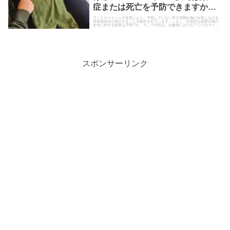
症または死亡を予防できますか？
（RCT; A-PLUS試験; N Engl J
アジスロマイシンの使用により、予期していない帝王切開分娩の女性における
母体感染症が減少することが報告されています。しかし、計画的な経膣分娩の
女性に対する効果は不明です。そこで今回は、分娩期におけるアジスロマイシ
Med. 2023）
ンの経口単回投与により、母体…
スポンサーリンク