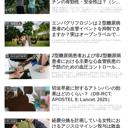
チンの有効性・安全性は？（シス
テマティックレビュー; Am J
高齢者（80歳以上）のおけるスタチンのリスク・ベネフィットはどのくらい？
高齢者（80歳以上）においては、参加者のリクルートなどの課題から臨床試験
の実施が困難であり、エビデンスが限られています。高齢そのものが心血管イ
Cardiol. 2023）
ベントのリスク因子であり、...
エンパグリフロジンは２型糖尿病
02_循環器系
患者の心血管イベントを抑制でき
ますか？実はオープンラベルです
か？（RCT; EMPA-REG
Empagliflozin, Cardiovascular Outcomes, and Mortality in Type 2 Diabetes.
Zinman B et al.; EMPA-REG OUTCOME Investigator...
OUTCOME; NEJM.2015）
2型糖尿病患者および非2型糖尿病
05_内分泌代謝系
患者における主要な心血管疾患の
予防のための血圧コントロールは
どのくらいが良いですか？（個人
糖尿病は、世界中で死亡、心血管合併症、医療負担の主要な原因となっていま
す。合併症を引き起こし、医療費負担を増大させています。高血圧を有する2型
糖尿病患者は、主要な心血管イベントによる罹患および死亡のリスクが高いと
データのメタ解析; BPLTTC試験;
されています。しかし、血圧低下治療の有益性が2型糖尿病患者とそうでない患
者で異なるかど…
Lancet Diabetes
切迫早産に対するアトシバンの効
Endocrinol. 2022）
20_妊婦
果はどのくらい？（DB-RCT;
APOSTEL 8; Lancet. 2025）
国際的なガイドラインでは、切迫早産の治療薬として強心薬が推奨されていま
す。オキシトシン受容体拮抗薬であるアトシバン（Atosiban）は、特に切迫早
産の治療に適応のあるトコライティック薬（子宮収縮抑制薬）として登録され
ています。オキシトシ…
経膣分娩を計画している女性にお
20_妊婦
けるアジスロマイシン投与は敗血