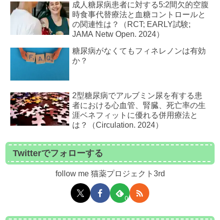
成人糖尿病患者に対する5:2間欠的空腹
時食事代替療法と血糖コントロールと
の関連性は？（RCT; EARLY試験;
JAMA Netw Open. 2024）
糖尿病がなくてもフィネレノンは有効
か？
2型糖尿病でアルブミン尿を有する患
者における心血管、腎臓、死亡率の生
涯ベネフィットに優れる併用療法と
は？（Circulation. 2024）
Twitterでフォローする
follow me 猫薬プロジェクト3rd
0