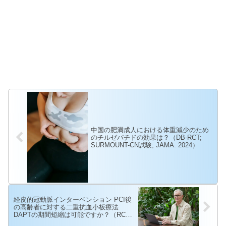
中国の肥満成人における体重減少のため
のチルゼパチドの効果は？（DB-RCT;
SURMOUNT-CN試験; JAMA. 2024）
経皮的冠動脈インターベンション PCI後
の高齢者に対する二重抗血小板療法
DAPTの期間短縮は可能ですか？（RCT
のメタ解析; JAMA Netw Open. 2024）