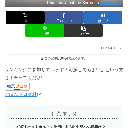
Photo by Jonathan Borba on
Pexels.com
X
Facebook
はてブ
LINE
コピー
2024.06.15
この記事は
約5分
で読めます。
ランキングに参加しています！応援してもよいよという方
はポチってください！
にほんブログ村
目次
妊娠中のメトホルミン使用による出生児への影響は？