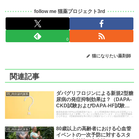
follow me 猫薬プロジェクト3rd
0
猫になりたい薬剤師
関連記事
ダパグリフロジンによる新規2型糖
05_内分泌代謝系
尿病の発症抑制効果は？（DAPA-
CKD試験およびDAPA-HF試験の
プール解析; Lancet Diabetes
糖尿病患者の90%は2型糖尿病であり、また2型糖尿病の発症は生活習慣よりも
遺伝的要因が大きく影響していることが報告されています。さらに慢性腎臓病
と心不全は、2型糖尿病発生率の高さと関連するインスリン抵抗性状態です。そ
Endocrinol. 2021）
こで今回は、2型糖尿病の既往のない慢性腎臓病あるいは心不全患者におけるダ
パグリフロ…
80歳以上の高齢者における心血管
05_内分泌代謝系
イベントの一次予防に対するスタ