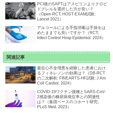
PCI後のSAPTはアスピリンよりクロピ
ドグレルを選択した方が良い？
（Open-RCT; HOST-EXAM試験;
Lancet 2021）
アルコールによる手指消毒は手袋をは
めたままでも良いですか？（RCT;
Infect Control Hosp Epidemiol. 2024）
関連記事
最近心不全増悪を経験した患者におけ
るフィネレノンの効果は？（DB-RCT
の二次解析; FINEARTS-HF試験; J Am
Coll Cardiol. 2024）
COVID-19ワクチン接種とSARS-CoV-
2感染後の糖尿病発症率との関連性
は？（集団ベースのコホート研究;
PLoS Med. 2023）