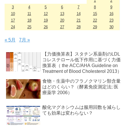
1
2
3
4
5
6
7
8
9
10
11
12
13
14
15
16
17
18
19
20
21
22
23
24
25
26
27
28
29
30
« 5月
7月 »
【力価換算表】スタチン系薬剤のLDL
コレステロール低下作用に基づく力価
換算表（ the ACC/AHA Guideline on
Treatment of Blood Cholesterol 2013）
食物・生薬中のフラノクマリン類含量
はどのくらい？（酵素免疫測定法; 医
療薬学 2006）
酸化マグネシウムは服用回数を減らし
ても効果は変わらない？