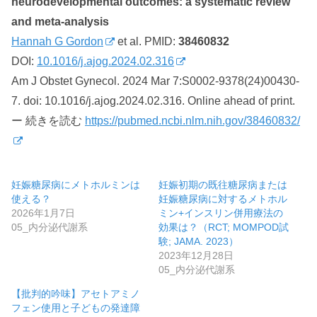
neurodevelopmental outcomes: a systematic review
and meta-analysis
Hannah G Gordon
et al. PMID:
38460832
DOI:
10.1016/j.ajog.2024.02.316
Am J Obstet Gynecol. 2024 Mar 7:S0002-9378(24)00430-
7. doi: 10.1016/j.ajog.2024.02.316. Online ahead of print.
ー 続きを読む
https://pubmed.ncbi.nlm.nih.gov/38460832/
妊娠糖尿病にメトホルミンは
妊娠初期の既往糖尿病または
使える？
妊娠糖尿病に対するメトホル
2026年1月7日
ミン+インスリン併用療法の
05_内分泌代謝系
効果は？（RCT; MOMPOD試
験; JAMA. 2023）
2023年12月28日
05_内分泌代謝系
【批判的吟味】アセトアミノ
フェン使用と子どもの発達障