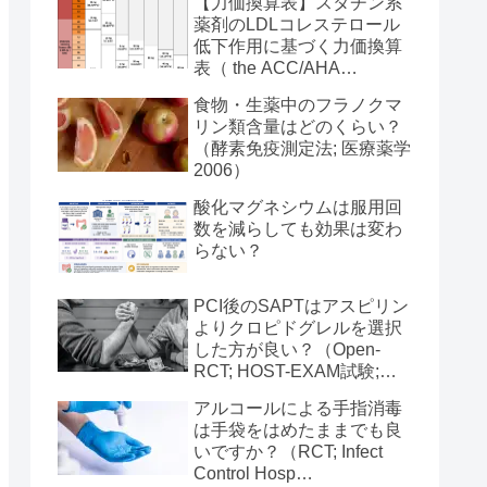
【力価換算表】スタチン系
エスファ
薬剤のLDLコレステロール
低下作用に基づく力価換算
エスファ
表（ the ACC/AHA
Guideline on Treatment of
食物・生薬中のフラノクマ
Blood Cholesterol 2013）
リン類含量はどのくらい？
ーマバイオメディカル
（酵素免疫測定法; 医療薬学
2006）
酸化マグネシウムは服用回
数を減らしても効果は変わ
らない？
ーマバイオメディカル
PCI後のSAPTはアスピリン
よりクロピドグレルを選択
した方が良い？（Open-
RCT; HOST-EXAM試験;
ーマバイオメディカル
Lancet 2021）
アルコールによる手指消毒
は手袋をはめたままでも良
いですか？（RCT; Infect
ノフィ
Control Hosp