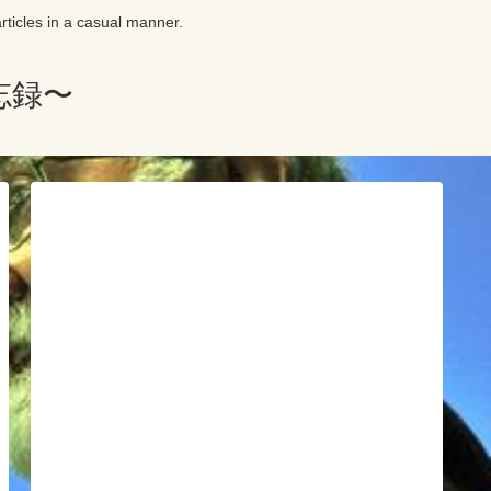
in a casual manner.
忘録〜