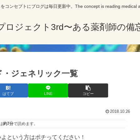
にブログは毎日更新中。The concept is reading medical articles 
プロジェクト3rd〜ある薬剤師の備
ズド・ジェネリック一覧
はてブ
LINE
コピー
2018.10.26
は
約7分
で読めます。
いよという方はポチってください！