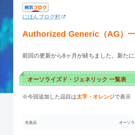
にほんブログ村
Authorized Generic
（
AG
）
前回の更新から
8
ヶ月が経ちました。新たに
オーソライズド・ジェネリック
一覧表
※今回追加した品目は
太字・オレンジ
で表示
先発品
オーソラ