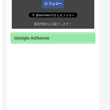
フォロー
工業
URL:
www.npi-inc.co.jp/ medical/info/ 
最新情報をお届けします！
工業
AGの定義が明確にされていませんの
Google AdSense
薬
薬
エスファ
エスファ
エスファ