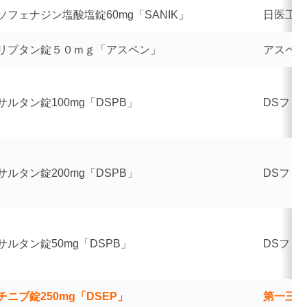
ソフェナジン塩酸塩錠60mg「SANIK」
日医工サ
リプタン錠５０ｍｇ「アスペン」
アスペン
サルタン錠100mg「DSPB」
DSファ
サルタン錠200mg「DSPB」
DSファ
サルタン錠50mg「DSPB」
DSファ
チニブ錠250mg「DSEP」
第一三共