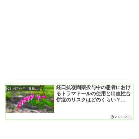
経口抗凝固薬投与中の患者におけ
04_相互作用、薬物相互作用
るトラマドールの使用と出血性合
併症のリスクはどのくらい？
（SR&MA; Eur J Clin
Pharmacol. 2022）
2022.12.16