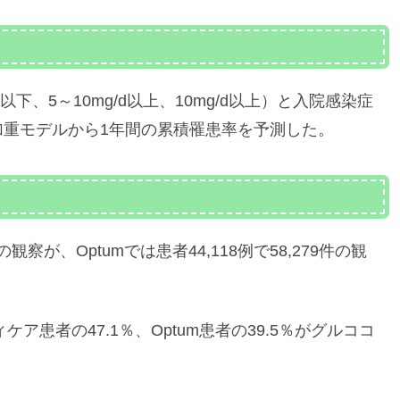
下、5～10mg/d以上、10mg/d以上）と入院感染症
重モデルから1年間の累積罹患率を予測した。
の観察が、Optumでは患者44,118例で58,279件の観
ア患者の47.1％、Optum患者の39.5％がグルココ