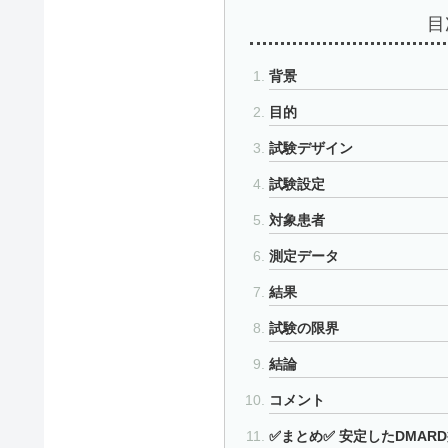
目
背景
目的
試験デザイン
試験設定
対象患者
測定データ
結果
試験の限界
結論
コメント
✅まとめ✅ 安定したDMA