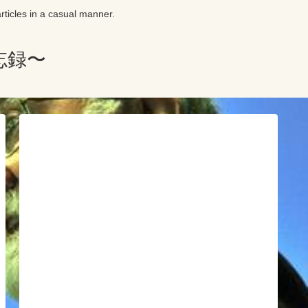
in a casual manner.
忘録〜