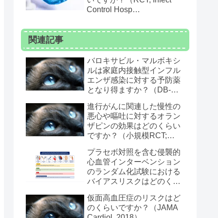
Control Hosp
Epidemiol. 2024）
関連記事
バロキサビル・マルボキシ
ルは家庭内接触型インフル
エンザ感染に対する予防薬
となり得ますか？（DB-
RCT; NEJM 2020）
進行がんに関連した慢性の
悪心や嘔吐に対するオラン
ザピンの効果はどのくらい
ですか？（小規模RCT;
JAMA Oncol. 2020）
プラセボ対照を含む侵襲的
心血管インターベンション
のランダム化試験における
バイアスリスクはどのくら
いですか？（SR&MA; Eur
仮面高血圧症のリスクはど
Heart J. 2020）
のくらいですか？（JAMA
Cardiol. 2018）