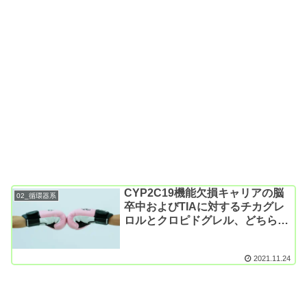
CYP2C19機能欠損キャリアの脳
02_循環器系
卒中およびTIAに対するチカグレ
ロルとクロピドグレル、どちらが
優れていますか？（DB-RCT;
CHANCE-2試験; N Engl J
2021.11.24
Med. 2021）