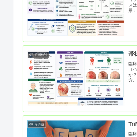
ス
景：
帯
07_症例検討
臨床
（
か
方
T
00_その他
臨床