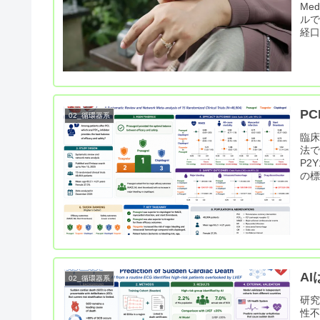
Me
ルで
経口
P
02_循環器系
臨床
法
P2
の標
A
02_循環器系
研究
性不