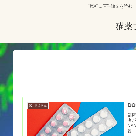
「気軽に医学論文を読む」をコンセプト
猫薬
D
02_循環器系
臨床
者が
NS
景：D