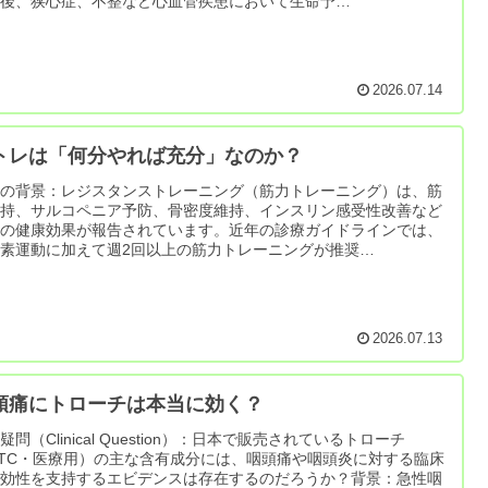
塞後、狭心症、不整など心血管疾患において生命予…
2026.07.14
トレは「何分やれば充分」なのか？
究の背景：レジスタンストレーニング（筋力トレーニング）は、筋
維持、サルコペニア予防、骨密度維持、インスリン感受性改善など
くの健康効果が報告されています。近年の診療ガイドラインでは、
素運動に加えて週2回以上の筋力トレーニングが推奨…
2026.07.13
頭痛にトローチは本当に効く？
疑問（Clinical Question）：日本で販売されているトローチ
TC・医療用）の主な含有成分には、咽頭痛や咽頭炎に対する臨床
有効性を支持するエビデンスは存在するのだろうか？背景：急性咽