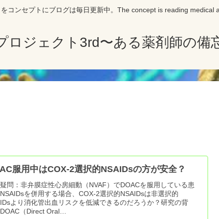
にブログは毎日更新中。The concept is reading medical articles 
プロジェクト3rd〜ある薬剤師の備
OAC服用中はCOX-2選択的NSAIDsの方が安全？
疑問：非弁膜症性心房細動（NVAF）でDOACを服用している患
NSAIDsを併用する場合、COX-2選択的NSAIDsは非選択的
AIDsより消化管出血リスクを低減できるのだろうか？研究の背
OAC（Direct Oral…