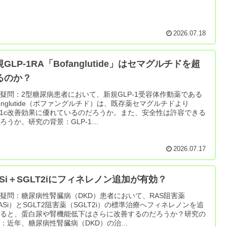
2026.07.18
GLP-1RA「Bofanglutide」はセマグルチドを超
るのか？
疑問：2型糖尿病患者において、新規GLP-1受容体作動薬である
fanglutide（ボファングルチド）は、既存薬セマグルチドより
A1c改善効果に優れているのだろうか。また、安全性は許容できる
ろうか。研究の背景：GLP-1…
2026.07.17
ASi＋SGLT2iにフィネレノン追加が有効？
疑問：糖尿病性腎臓病（DKD）患者において、RAS阻害薬
ASi）とSGLT2阻害薬（SGLT2i）の標準治療へフィネレノンを追
すると、蛋白尿や腎機能低下はさらに改善するのだろうか？研究の
：近年、糖尿病性腎臓病（DKD）の治…