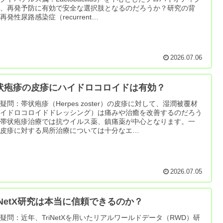
は、再発予防に有効で安全な選択肢となるのだろうか？研究の背
再発性尿路感染症（recurrent…
2026.07.06
状疱疹の皮疹にハイドロコロイドは有効？
疑問：帯状疱疹（Herpes zoster）の皮疹に対して、湿潤被覆材
ハイドロコロイドドレッシング）は痛みや治癒を改善するのだろう
？帯状疱疹治療では抗ウイルス薬、鎮痛薬が中心となります。一
、皮疹に対する局所治療については十分なエ…
2026.07.05
riNetX研究は本当に信頼できるのか？
疑問：近年、TriNetXを用いたリアルワールドデータ（RWD）研