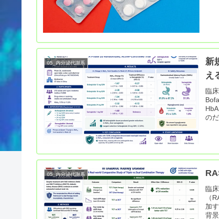
新規
05_内分泌代謝系
え
臨床
Bo
Hb
のだ
R
05_内分泌代謝系
臨床
（R
加
背景