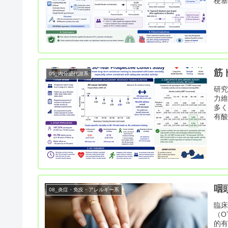
梗
筋
05_内分泌代謝系
研
力
多
有酸
咽
08_炎症・免疫・アレルギー系
臨床
（O
的