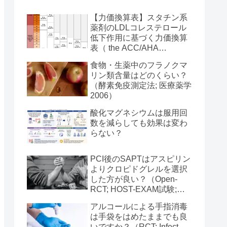
【力価換算表】スタチン系
薬剤のLDLコレステロール
低下作用に基づく力価換算
表（ the ACC/AHA
Guideline on Treatment of
食物・生薬中のフラノクマ
Blood Cholesterol 2013）
リン類含量はどのくらい？
（酵素免疫測定法; 医療薬学
2006）
酸化マグネシウムは服用回
数を減らしても効果は変わ
らない？
PCI後のSAPTはアスピリン
よりクロピドグレルを選択
した方が良い？（Open-
RCT; HOST-EXAM試験;
Lancet 2021）
アルコールによる手指消毒
は手袋をはめたままでも良
いですか？（RCT; Infect