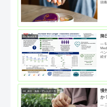
頭痛（
降
02_循環器系
― 
Me
ベ
続す
慢
08_炎症・免疫・アレルギー系
か
― 