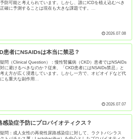
予防可能と考えられています。しかし、誰にICDを植え込むべき
を正確に予測することは現在も大きな課題です。…
2026.07.08
KD患者にNSAIDsは本当に禁忌？
疑問（Clinical Question）：慢性腎臓病（CKD）患者ではNSAIDs
対に避けるべきなのか？従来、「CKD患者にはNSAIDs禁忌」と
う考え方が広く浸透しています。しかし一方で、オピオイドなど代
薬にも重大な副作用…
2026.07.07
路感染症予防にプロバイオティクス？
床疑問：成人女性の再発性尿路感染症に対して、ラクトバシラス
クトバチルス属：Lactobacillus）を中心としたプロバイオティク