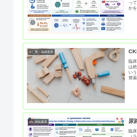
って
か
C
07_腎・泌尿器系
臨床
は絶
い
替
尿
04_消化器系
臨
（ラ