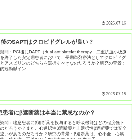
2026.07.16
CI後のSAPTはクロピドグレルが良い？
問：PCI後にDAPT（dual antiplatelet therapy：二重抗血小板療
）を終了した安定期患者において、長期単剤療法としてクロピドグ
ルとアスピリンのどちらを選択すべきなのだろうか？研究の背景：
皮的冠動脈イン…
2026.07.15
息患者にβ遮断薬は本当に禁忌なのか？
疑問：喘息患者にβ遮断薬を投与すると呼吸機能はどの程度低下
のだろうか？また、心選択性β遮断薬と非選択性β遮断薬では安全
違いがあるのだろうか？研究の背景：β遮断薬は、心不全、心筋