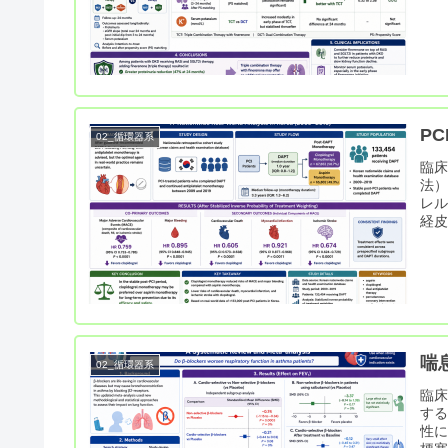
P
02_循環器系
臨床疑
法
レ
経
喘
02_循環器系
臨床
する
性に