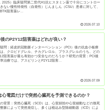
d. 2025）臨床疑問第二世代H1抗ヒスタミン薬で十分にコントロー
きない慢性特発性（自発性）じんましん（CSU）患者に対して、
BTK阻害薬レ...
2026.07.10
CI後のP2Y12阻害薬はどれが良い？
疑問：経皮的冠動脈インターベンション（PCI）後の抗血小板療
では、クロピドグレル、チカグレロル、プラスグレルのうち、どの
Y12阻害薬が最も有効かつ安全なのだろうか？研究の背景：PCI後
準治療では、アスピリンとP2Y12阻害…
2026.07.09
Iは心電図だけで突然心臓死を予測できるのか？
の背景：突然心臓死（SCD）は、心室頻拍や心室細動などの致死
整脈によって突然発症し、多くは植込み型除細動器（ICD）によ