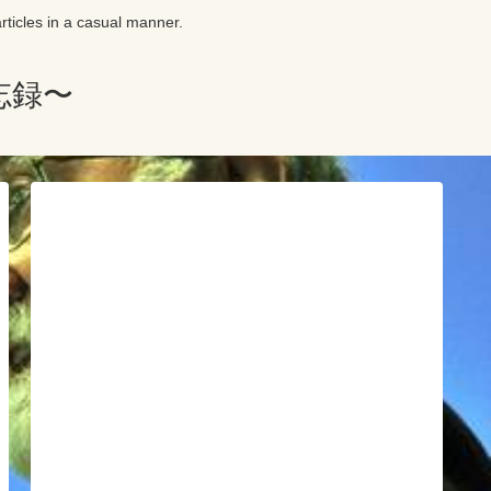
in a casual manner.
忘録〜