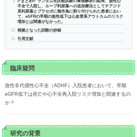
✅まとめ✅ ランダム化比較試験の事後解析の結果、急性心
不全で入院し、ループ利尿薬への追加療法としてチアジド
系利尿薬とプラセボに無作為に割り付けられた患者におい
て、eGFRの早期の急性低下は心血管系アウトカムのリスク
増加とは関連がなかった。
根拠となった試験の抄録
引用文献
臨床疑問
急性非代償性心不全（ADHF）入院患者において、早期
eGFR低下は死亡や心不全再入院リスク増加と関連するの
か？
研究の背景