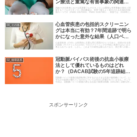
ン療法と重篤な有害事象の関連性
は？（コホート研究; JAMA Netw
高齢のCKD患者における高用量フルオロキノロンは重篤な有害事象の発生と関
連する？フルオロキノロン系抗菌薬は、世界で最もよく処方される広域抗生物
質の一つです（PMID: 23570031、PMID: 31067381）。米国では、2018年に...
Open. 2022）
心血管疾患の包括的スクリーニン
00_その他
グは本当に有効？7年間追跡で明ら
かになった意外な結果（人口ベー
スRCT; Eur Heart J. 2025）
心血管疾患（CVD）は世界的に主要な死亡原因のひとつであり、症状が出る前
の段階（サブクリニカルCVD）でのスクリーニングが予防に有用ではないかと
考えられています。しかし、これまでの研究は限られており、死亡率への影響
について明確なエビデンス…
冠動脈バイパス術後の抗血小板療
02_循環器系
法として優れているものはどれ
か？（DACAB試験の5年追跡結果;
BMJ. 2024）
冠動脈バイパス術後の臨床転帰に対するさまざまな抗血小板戦略について、い
ずれかの効果が優れているのかについては充分に評価されていません。そこで
今回は、冠動脈バイパス術後の異なる抗血小板療法戦略（DACAB）試験を対象
に、5年間の追跡調査の結…
スポンサーリンク