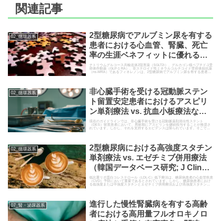
関連記事
2型糖尿病でアルブミン尿を有する
02_循環器系
患者における心血管、腎臓、死亡
率の生涯ベネフィットに優れる併
用療法とは？
ナトリウムグルコース共輸送体2阻害薬（SGLT2i）、グルカゴン様ペプチド-1受
容体作動薬（GLP-1 RA）、非ステロイド性ミネラルコルチコイド受容体拮抗薬
（ns-MRA）であるフィネレノンは、2型糖尿病でアルブミン尿を有する患者に
（Circulation. 2024）
おい…
非心臓手術を受ける冠動脈ステン
02_循環器系
ト留置安定患者におけるアスピリ
ン単剤療法 vs. 抗血小板療法なし
（オープンRCT; ASSURE-DES試
現在のガイドラインでは、非心臓手術を受ける冠動脈薬剤溶出性ステント
（DES）留置患者において、周術期にアスピリンを継続投与することが推奨さ
れています。しかし、それを支持するエビデンスは限られています。そこで今
験; J Am Coll Cardiol. 2024）
回は、DES植込み歴のある患者…
2型糖尿病における高強度スタチン
02_循環器系
単剤療法 vs. エゼチミブ併用療法
（韓国データベース研究; J Clin
Endocrinol Metab. 2024）
低比重リポ蛋白コレステロール（LDL-C）低下療法は、糖尿病患者の心血管疾患
（CVD）予防において重要であるとされています。しかし、糖尿病患者におけ
る低強度または中強度スタチンとエゼチミブ併用療法および高強度スタチン単
剤療法のCVD、脳卒・・・
進行した慢性腎臓病を有する高齢
07_腎・泌尿器系
者における高用量フルオロキノロ