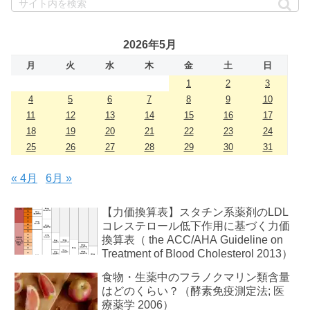
2026年5月
月
火
水
木
金
土
日
1
2
3
4
5
6
7
8
9
10
11
12
13
14
15
16
17
18
19
20
21
22
23
24
25
26
27
28
29
30
31
« 4月
6月 »
【力価換算表】スタチン系薬剤のLDL
コレステロール低下作用に基づく力価
換算表（ the ACC/AHA Guideline on
Treatment of Blood Cholesterol 2013）
食物・生薬中のフラノクマリン類含量
はどのくらい？（酵素免疫測定法; 医
療薬学 2006）