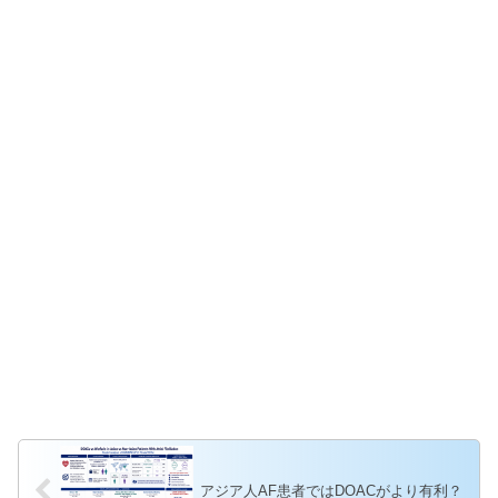
アジア人AF患者ではDOACがより有利？