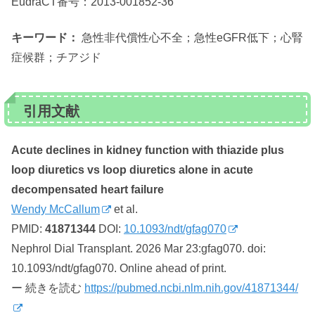
EudraCT番号：2013-001852-36
キーワード：
急性非代償性心不全；急性eGFR低下；心腎
症候群；チアジド
引用文献
Acute declines in kidney function with thiazide plus
loop diuretics vs loop diuretics alone in acute
decompensated heart failure
Wendy McCallum
et al.
PMID:
41871344
DOI:
10.1093/ndt/gfag070
Nephrol Dial Transplant. 2026 Mar 23:gfag070. doi:
10.1093/ndt/gfag070. Online ahead of print.
ー 続きを読む
https://pubmed.ncbi.nlm.nih.gov/41871344/