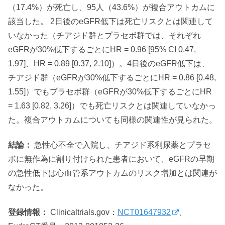
（17.4%）が死亡し、95人（43.6%）が複合アウトカムに
該当した。 2日後のeGFR低下は死亡リスクとは関連して
いなかった（チアジド群とプラセボ群では、それぞれ
eGFRが30%低下するごとにHR = 0.96 [95% CI 0.47,
1.97]、HR = 0.89 [0.37, 2.10]）。4日後のeGFR低下は、
チアジド群（eGFRが30%低下するごとにHR = 0.86 [0.48,
1.55]）でもプラセボ群（eGFRが30%低下するごとにHR
= 1.63 [0.82, 3.26]）でも死亡リスクとは関連していなかっ
た。複合アウトカムについても同様の関連性が見られた。
結論：
急性心不全で入院し、チアジド系利尿薬とプラセ
ボに無作為に割り付けられた患者において、eGFRの早期
の急性低下は心血管系アウトカムのリスク増加とは関連が
なかった。
登録情報：
Clinicaltrials.gov：
NCT01647932
、