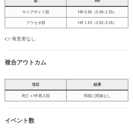
群
HR
サイアザイド群
HR 0.86（0.48–1.55）
プラセボ群
HR 1.63（0.82–3.26）
👉 有意差なし
複合アウトカム
項目
結果
死亡＋HF再入院
同様に関連なし
イベント数