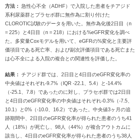
方法：
急性心不全（ADHF）で入院した患者をチアジド
系利尿薬群とプラセボ群に無作為に割り付けた
CLOROTIC試験のデータを用いた。無作為化後2日目（n
= 225）と4日目（n = 218）における%eGFR変化を調べ
た。多変量Coxモデルを用いて、eGFRの%変化と主要評
価項目である死亡率、および副次評価項目である死亡また
は心不全による入院の複合との関連性を評価した。
結果：
チアジド群では、2日目と4日目のeGFR変化率の
中央値はそれぞれ-9.7%（IQR -22.1、5.4）と-14.4%
（-25.1、7.8）であったのに対し、プラセボ群では2日目
と4日目のeGFR変化率の中央値はそれぞれ-0.3%（-7.5、
10.1）と0%（-10.0、16.2）であった。中央値3ヶ月の追
跡期間中、2日目のeGFR変化率が得られた患者のうち41
人（18%）が死亡し、98人（44%）が複合アウトカムに
該当し、4日目のeGFR変化率が得られた患者のうち38人