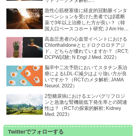
ットワークメタ解析;
Pediatrics. 2024）
急性心筋梗塞後に経皮的冠動脈インタ
ーベンションを受けた患者ではβ遮断
薬で3年以上治療した方が良い？（韓
国人口ベースコホート研究; J Am Heart
Assoc. 2023）
高血圧患者の心血管イベントにおける
Chlorthalidoneとヒドロクロロチアジ
ド、どちらが優れていますか？（RCT;
DCPW試験; N Engl J Med. 2022）
脳卒中二次予防においてスタチン系治
療によるLDL-C減少はより強い方が良
いですか？（RCTのメタ解析; JAMA
Neurol. 2022）
2型糖尿病におけるエンパグリフロジ
ンと急激な腎機能低下発生率との関連
性は？（RCTの探索的解析; Kidney
Med. 2023）
Twitterでフォローする